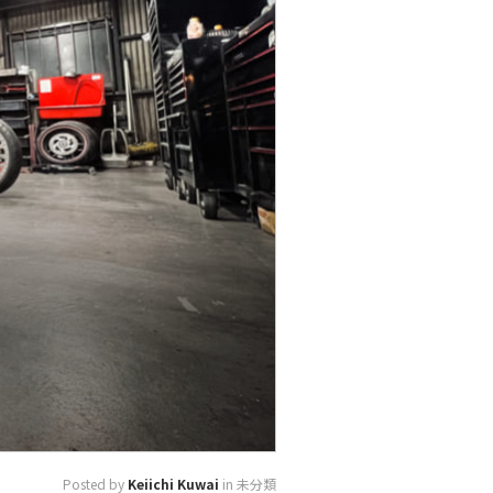
Posted by
Keiichi Kuwai
in 未分類