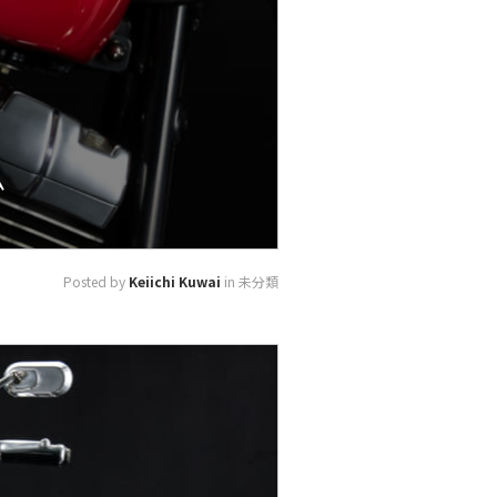
ム
Posted by
Keiichi Kuwai
in 未分類