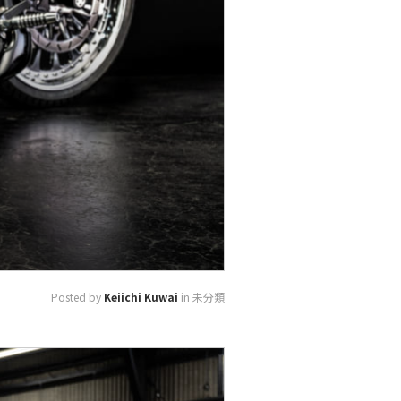
Posted by
Keiichi Kuwai
in 未分類