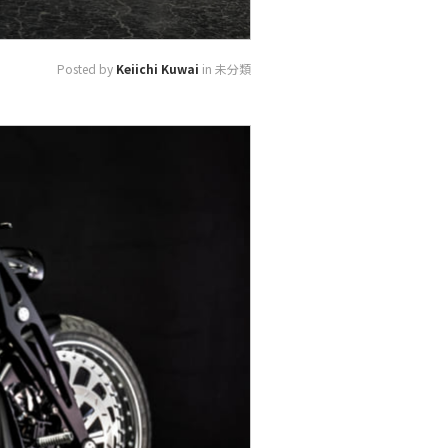
Posted by
Keiichi Kuwai
in 未分類