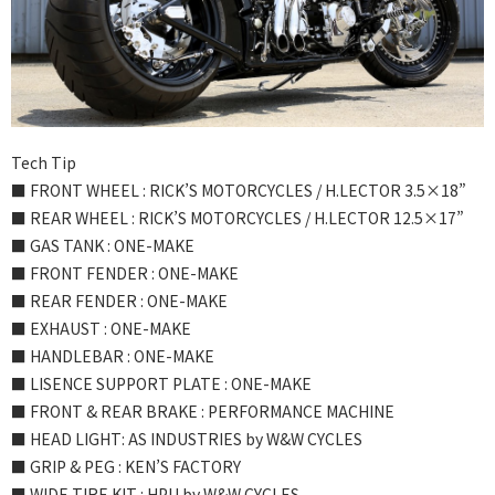
Tech Tip
■ FRONT WHEEL : RICK’S MOTORCYCLES / H.LECTOR 3.5×18”
■ REAR WHEEL : RICK’S MOTORCYCLES / H.LECTOR 12.5×17”
■ GAS TANK : ONE-MAKE
■ FRONT FENDER : ONE-MAKE
■ REAR FENDER : ONE-MAKE
■ EXHAUST : ONE-MAKE
■ HANDLEBAR : ONE-MAKE
■ LISENCE SUPPORT PLATE : ONE-MAKE
■ FRONT & REAR BRAKE : PERFORMANCE MACHINE
■ HEAD LIGHT: AS INDUSTRIES by W&W CYCLES
■ GRIP & PEG : KEN’S FACTORY
■ WIDE TIRE KIT : HPU by W&W CYCLES