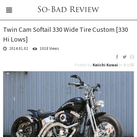
Twin Cam Softail 330 Wide Tire Custom [330
Hi Lows]
2014.01.02
1018 Views
Posted by
Keiichi Kuwai
in 未分類