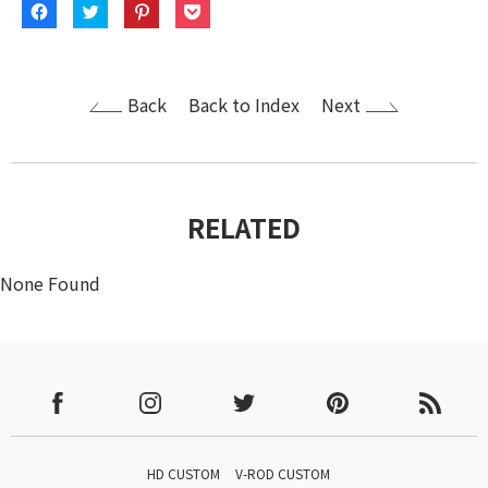
F
ク
ク
ク
a
リ
リ
リ
c
ッ
ッ
ッ
e
ク
ク
ク
b
し
し
し
o
て
て
て
o
T
P
P
k
w
i
o
Back
Back to Index
Next
で
i
n
c
共
t
t
k
有
t
e
e
す
e
r
t
る
r
e
で
に
で
s
シ
は
共
t
ェ
ク
有
で
ア
リ
(
共
(
RELATED
ッ
新
有
新
ク
し
(
し
し
い
新
い
て
ウ
し
ウ
None Found
く
ィ
い
ィ
だ
ン
ウ
ン
さ
ド
ィ
ド
い
ウ
ン
ウ
(
で
ド
で
新
開
ウ
開
し
き
で
き
い
ま
開
ま
ウ
す
き
す
ィ
)
ま
)
ン
す
ド
)
ウ
で
開
HD CUSTOM
V-ROD CUSTOM
き